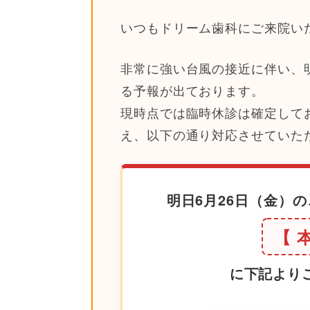
いつもドリーム歯科にご来院い
非常に強い台風の接近に伴い、明
る予報が出ております。
現時点では臨時休診は確定して
え、以下の通り対応させていた
明日6月26日（金）
【 本
に下記より