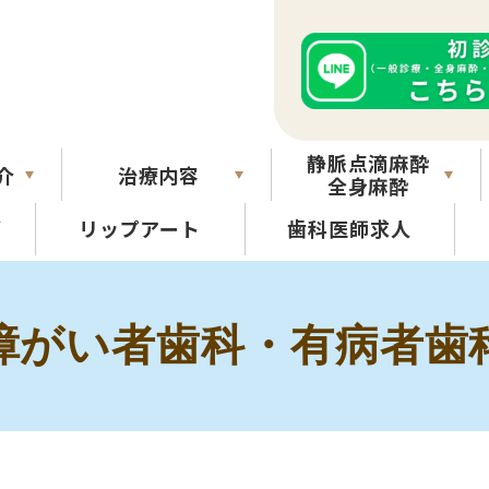
静脈点滴麻酔
介
治療内容
全身麻酔
グ
リップアート
歯科医師求人
障がい者歯科・有病者歯