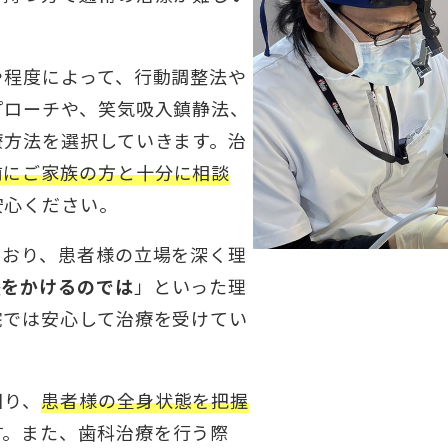
や程度によって、行動調整法や
プローチや、笑気吸入鎮静法、
療方法を選択していきます。治
前にご家族の方と十分に相談
安心ください。
ており、患者様の立場を深く理
惑をかけるのでは
」といった理
院では安心して治療を受けてい
図り、
患者様の全身状態を把握
す。また、歯科治療を行う際