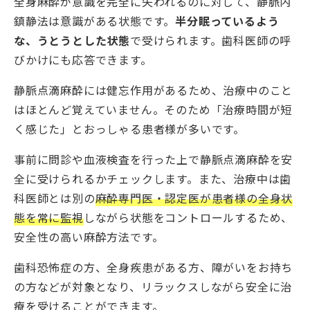
全身麻酔が意識を完全に失われるのに対して、静脈内
鎮静法は意識がある状態です。
半分眠っているよう
な、うとうとした状態
で受けられます。歯科医師の呼
びかけにも応答できます。
静脈点滴麻酔には健忘作用があるため、治療中のこと
はほとんど覚えていません。そのため「治療時間が短
く感じた」とおっしゃる患者様が多いです。
事前に問診や血液検査を行った上で静脈点滴麻酔を安
全に受けられるかチェックします。また、治療中は歯
科医師とは別の
麻酔専門医・認定医が患者様の全身状
態を常に監視
しながら状態をコントロールするため、
安全性の高い麻酔方法です。
歯科恐怖症の方、全身疾患がある方、障がいをお持ち
の方などが対象となり、リラックスしながら安全に治
療を受けることができます。