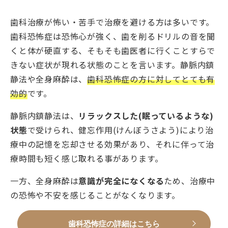
歯科治療が怖い・苦手で治療を避ける方は多いです。
歯科恐怖症は恐怖心が強く、歯を削るドリルの音を聞
くと体が硬直する、そもそも歯医者に行くことすらで
きない症状が現れる状態のことを言います。静脈内鎮
静法や全身麻酔は、
歯科恐怖症の方に対してとても有
効的
です。
静脈内鎮静法は、
リラックスした(眠っているような)
状態
で受けられ、健忘作用(けんぼうさよう)により治
療中の記憶を忘却させる効果があり、それに伴って治
療時間も短く感じ取れる事があります。
一方、全身麻酔は
意識が完全になくなる
ため、治療中
の恐怖や不安を感じることがなくなります。
歯科恐怖症の詳細はこちら