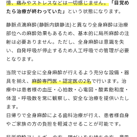
憶、痛みやストレスなどは一切感じません。
「目覚め
たら治療が終わっていた」
という状態になります。
静脈点滴麻酔(静脈内鎮静法)と異なり全身麻酔は治療
部位への麻酔効果もあるため、基本的に局所麻酔の注
射は必要ありません。ただし、全身麻酔は意識を失
い、自発呼吸が停止するため人工呼吸での管理が必要
となります。
当院では安全に全身麻酔が行えるよう充分な設備・器
具を揃え、
麻酔専門医・認定医の2名
で行います。治
療中は患者様の血圧・心拍数・心電図・酸素飽和度・
体温・呼吸数を常に観察し、安全な治療を提供いたし
ます。
日帰りで全身麻酔による歯科治療が行え、患者様自身
やご家族の方の負担を軽減させることが可能です。
局所麻酔アレルギーの方、障がいをお持ちの方、意思