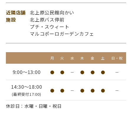
近隣店舗
北上原公民館向かい
施設
北上原バス停前
プチ・スウィート
マルコポーロガーデンカフェ
月
火
水
木
金
土
日・祝
9:00～13:00
●
●
－
●
●
●
－
14:30～18:00
●
●
－
●
●
●
－
(最終受付17:00)
休診日：水曜・日曜・祝日