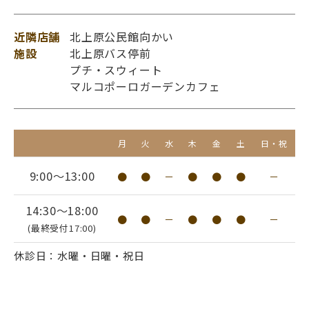
近隣店舗
北上原公民館向かい
施設
北上原バス停前
プチ・スウィート
マルコポーロガーデンカフェ
月
火
水
木
金
土
日・祝
9:00～13:00
●
●
－
●
●
●
－
14:30～18:00
●
●
－
●
●
●
－
(最終受付17:00)
休診日：水曜・日曜・祝日