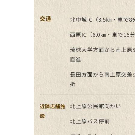
交通
北中城IC（3.5㎞・車で8
西原IC（6.0㎞・車で15
琉球大学方面から南上原
直進
長田方面から南上原交差
折
北上原公民館向かい
近隣
店舗
施
設
北上原バス停前