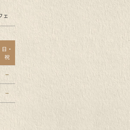
フェ
日・
祝
－
－