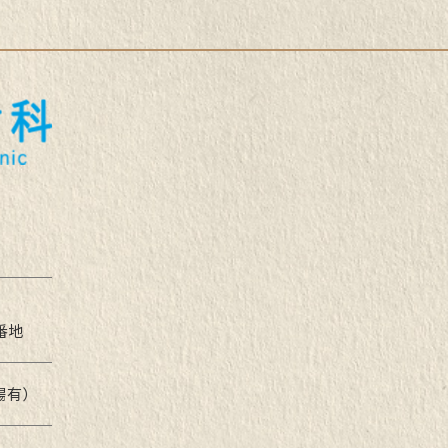
番地
場有）