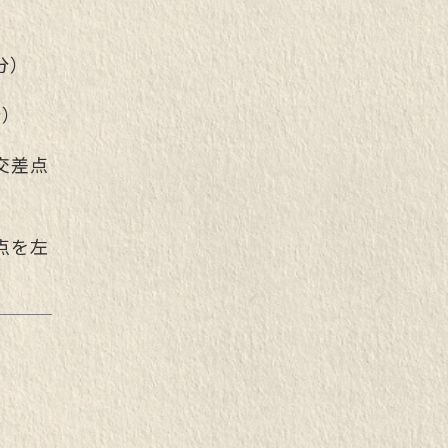
分）
分）
交差点
点を左