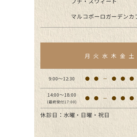
プチ・スウィート
マルコポーロガーデンカ
月
火
水
木
金
土
9:00～12:30
●
●
－
●
●
●
14:00～18:00
●
●
－
●
●
●
(最終受付17:00)
休診日：水曜・日曜・祝日