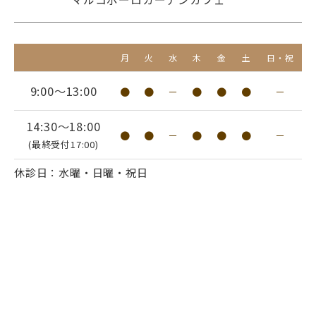
月
火
水
木
金
土
日・祝
9:00～13:00
●
●
－
●
●
●
－
14:30～18:00
●
●
－
●
●
●
－
(最終受付17:00)
休診日：水曜・日曜・祝日