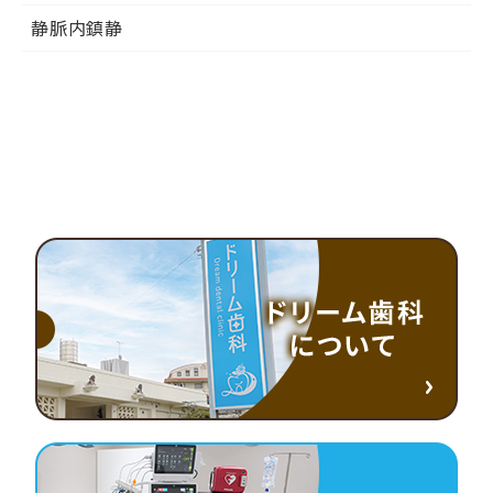
静脈内鎮静