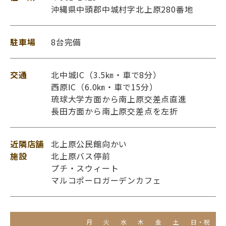
沖縄県中頭郡中城村字北上原280番地
駐車場
8台完備
交通
北中城IC（3.5㎞・車で8分）
西原IC（6.0㎞・車で15分）
琉球大学方面から南上原交差点直進
長田方面から南上原交差点を左折
近隣店舗
北上原公民館向かい
施設
北上原バス停前
プチ・スウィート
マルコポーロガーデンカフェ
月
火
水
木
金
土
日・祝